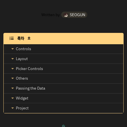
Written by
SEOGUN
목차

Controls
Layout
Picker Controls
Others
Passing the Data
Widget
Project