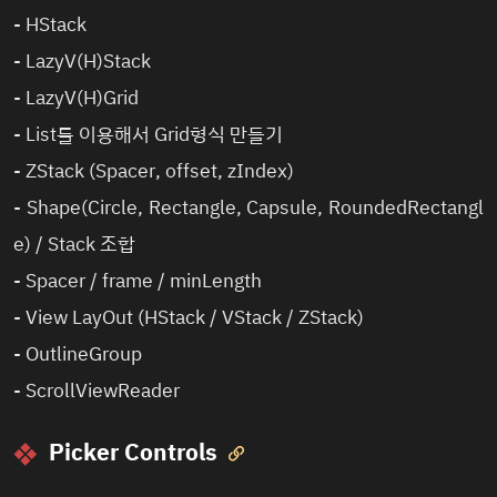
-
HStack
-
LazyV(H)Stack
-
LazyV(H)Grid
-
List를 이용해서 Grid형식 만들기
-
ZStack (Spacer, offset, zIndex)
-
Shape(Circle, Rectangle, Capsule, RoundedRectangl
e) / Stack 조합
-
Spacer / frame / minLength
-
View LayOut (HStack / VStack / ZStack)
- OutlineGroup
- ScrollViewReader
Picker Controls
