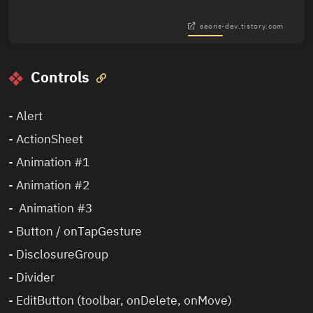
seons-dev.tistory.com
Controls

-
Alert
-
ActionSheet
-
Animation #1
-
Animation #2
-
Animation #3
-
Button / onTapGesture
-
DisclosureGroup
-
Divider
-
EditButton (toolbar, onDelete, onMove)