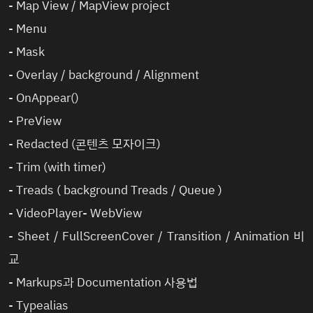
-
Map View
/
MapView project
-
Menu
-
Mask
-
Overlay / background / Alignment
-
OnAppear()
-
PreView
-
Redacted (콘텐츠 모자이크)
-
Trim (with timer)
-
Treads
( background Treads / Queue )
-
VideoPlayer
-
WebView
-
Sheet / FullScreenCover / Transition / Animation 비
교
-
Markups과 Documentation 사용법
-
Typealias