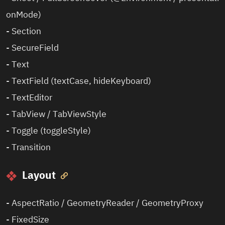
onMode)
-
Section
-
SecureField
-
Text
-
TextField (textCase, hideKeyboard)
-
TextEditor
-
TabView / TabViewStyle
-
Toggle (toggleStyle)
-
Transition
Layout

-
AspectRatio / GeometryReader / GeometryProxy
-
FixedSize