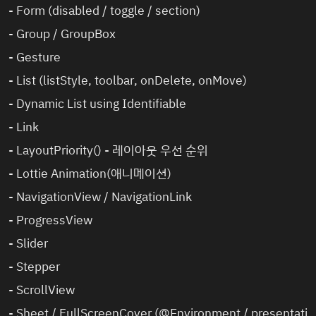
-
Form (disabled / toggle / section)
-
Group / GroupBox
-
Gesture
-
List (listStyle, toolbar, onDelete, onMove)
-
Dynamic List using Identifiable
-
Link
-
LayoutPriority() - 레이아웃 우선 순위
-
Lottie Animation(애니메이션)
-
NavigationView / NavigationLink
-
ProgressView
-
Slider
-
Stepper
-
ScrollView
-
Sheet / FullScreenCover (@Environment / presentati