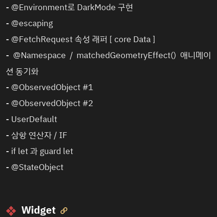
-
@Environment로 DarkMode 구현
-
@escaping
-
@FetchRequest
속성 래퍼 [ core Data ]
-
@Namespace / matchedGeometryEffect()
애니메이
션 동기화
-
@ObservedObject #1
-
@ObservedObject #2
-
UserDefault
-
삼항 연산자 / IF
-
if let 과 guard let
- @StateObject
Widget
