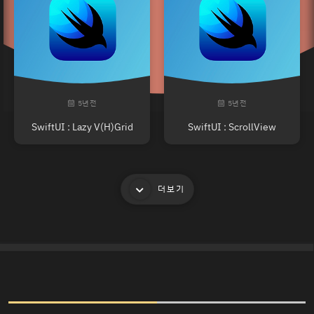
5년 전
5년 전
SwiftUI : Lazy V(H)Grid
SwiftUI : ScrollView
더보기