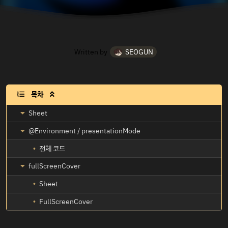
Written by
SEOGUN
목차

Sheet
@Environment / presentationMode
전체 코드
fullScreenCover
Sheet
FullScreenCover