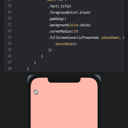
Text
(
"시트"
)
                .font(.title)
                .foregroundColor(.black)
                .padding()
                .background(
Color
.white)
                .cornerRadius(
20
)
                .fullScreenCover(isPresented: 
$showSheet
, con
SecondView
()
                })
            }
        }
    }
}
// MARK : PrieView
struct
ContentView_Previews
: 
PreviewProvider
{
static
var
 previews: 
some
View
 {
ContentView
()
    }
}