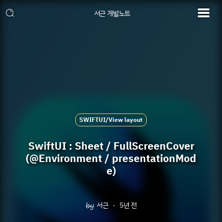
서근 개발노트
SWIFTUI/View layout
SwiftUI : Sheet / FullScreenCover
(@Environment / presentationMod
e)
서근
5년 전