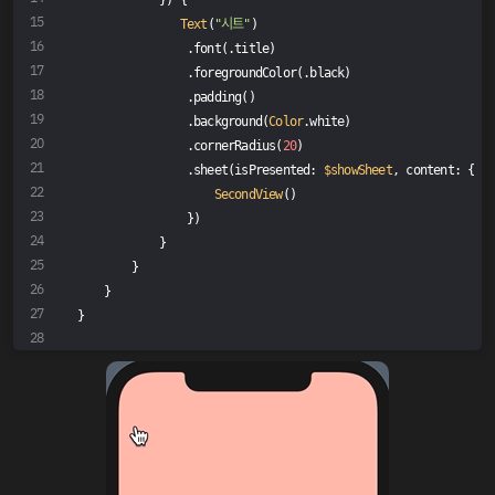
Text
(
"시트"
)
                .font(.title)
                .foregroundColor(.black)
                .padding()
                .background(
Color
.white)
                .cornerRadius(
20
)
                .sheet(isPresented: 
$showSheet
, content: {
SecondView
()
                })
            }
        }
    }
}
// MARK : PrieView
struct
ContentView_Previews
: 
PreviewProvider
{
static
var
 previews: 
some
View
 {
ContentView
()
    }