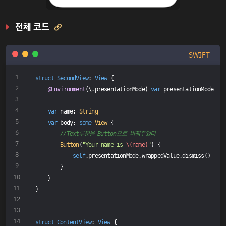
전체 코드

SWIFT
struct
SecondView
: 
View
{
@Environment
(\.presentationMode) 
var
 presentationMode
var
 name: 
String
var
 body: 
some
View
 {
//Text부분을 Button으로 바꿔주었다
Button
(
"Your name is 
\(name)
"
) {
self
.presentationMode.wrappedValue.dismiss()
        }
    }
}
struct
ContentView
: 
View
{