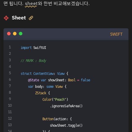
면 됩니다.
sheet
와 한번 비교해보겠습니다.
Sheet

SWIFT
import
 SwiftUI
// MARK : Body
struct
ContentView
: 
View
{
@State
var
 showSheet: 
Bool
=
false
var
 body: 
some
View
 {
ZStack
 {
Color
(
"Peach"
)
                .ignoresSafeArea()
Button
(action: {
                showSheet.toggle()
            }) {