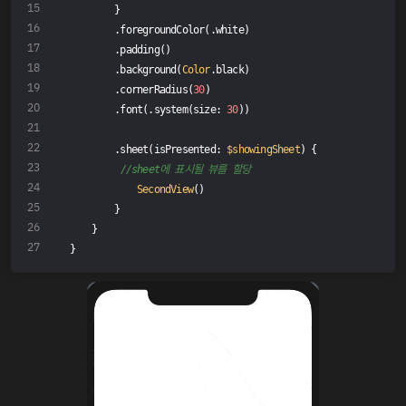
        }
        .foregroundColor(.white)
        .padding()
        .background(
Color
.black)
        .cornerRadius(
30
)
        .font(.system(size: 
30
))
        .sheet(isPresented: 
$showingSheet
) {
//sheet에 표시될 뷰를 할당
SecondView
()
        }
    }
}