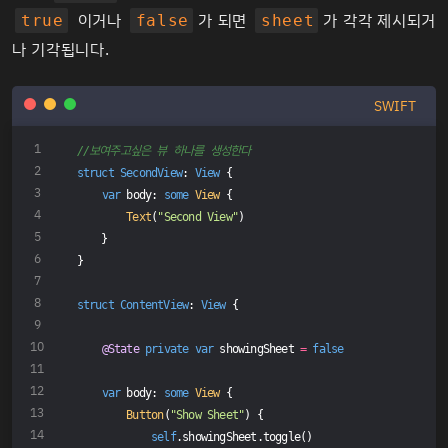
이거나
가 되면
가 각각 제시되거
true
false
sheet
나 기각됩니다.
SWIFT
//보여주고싶은 뷰 하나를 생성한다
struct
SecondView
: 
View
{
var
 body: 
some
View
 {
Text
(
"Second View"
)
    }
}
struct
ContentView
: 
View
{
@State
private
var
 showingSheet 
=
false
var
 body: 
some
View
 {
Button
(
"Show Sheet"
) {
self
.showingSheet.toggle()