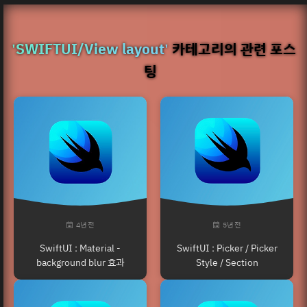
'SWIFTUI/View layout'
카테고리의 관련 포스
팅
4년 전
5년 전
SwiftUI : Material -
SwiftUI : Picker / Picker
background blur 효과
Style / Section