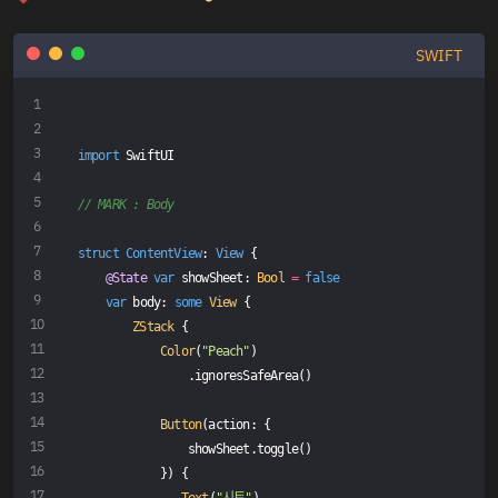
        }
    }
SWIFT
}
import
 SwiftUI
// MARK : Body
struct
ContentView
: 
View
{
@State
var
 showSheet: 
Bool
=
false
var
 body: 
some
View
 {
ZStack
 {
Color
(
"Peach"
)
                .ignoresSafeArea()
Button
(action: {
                showSheet.toggle()
            }) {