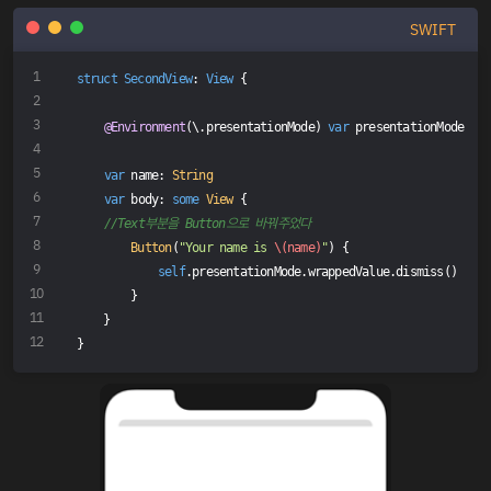
SWIFT
struct
SecondView
: 
View
{
@Environment
(\.presentationMode) 
var
 presentationMode
var
 name: 
String
var
 body: 
some
View
 {
//Text부분을 Button으로 바꿔주었다
Button
(
"Your name is 
\(name)
"
) {
self
.presentationMode.wrappedValue.dismiss()
        }
    }
}