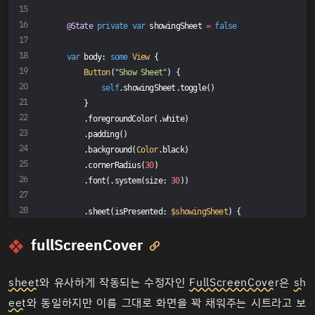
@State
private
var
 showingSheet 
=
false
var
 body: 
some
View
 {
Button
(
"Show Sheet"
) {
self
.showingSheet.toggle()
        }
        .foregroundColor(.white)
        .padding()
        .background(
Color
.black)
        .cornerRadius(
30
)
        .font(.system(size: 
30
))
        .sheet(isPresented: 
$showingSheet
) {
SecondView
(name: 
"@Sundal"
)
fullScreenCover
        }

    }
}
sheet
와 유사하게 작동되는 수정자인
FullScreenCover
은
sh
eet
와 동일하지만 이름 그대로 화면을 꽉 채워주는 시트라고 보