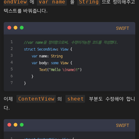
에
을
으로 정의해주고
ondView
var name
String
텍스트를 바꿔줍니다.
SWIFT
//var name을 정의함으로써, 수정이가능한 코드를 작성했다.
struct
SecondView
: 
View
{
var
 name: 
String
var
 body: 
some
View
 {
Text
(
"Hello 
\(name)
!"
)
    }
}
이제
의
부분도 수정해야 합니
ContentView
sheet
다.
SWIFT