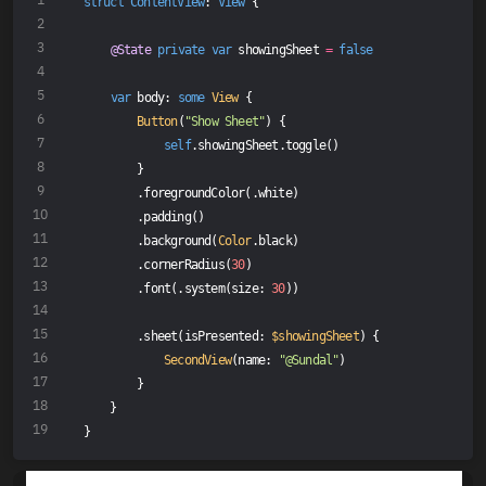
struct
ContentView
: 
View
{
@State
private
var
 showingSheet 
=
false
var
 body: 
some
View
 {
Button
(
"Show Sheet"
) {
self
.showingSheet.toggle()
        }
        .foregroundColor(.white)
        .padding()
        .background(
Color
.black)
        .cornerRadius(
30
)
        .font(.system(size: 
30
))
        .sheet(isPresented: 
$showingSheet
) {
SecondView
(name: 
"@Sundal"
)
        }
    }
}