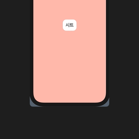
// MARK : SecondeView
struct
SecondView
: 
View
{
@Environment
(\.presentationMode) 
var
 presentationMode
var
 body: 
some
View
 {
ZStack
(alignment: .topLeading) {
Color
(
"Paleblue"
)
                .ignoresSafeArea()
Button
(action: {
                presentationMode.wrappedValue.dismiss()
            }) {
Image
(systemName: 
"xmark"
)
                .font(.title)
                .foregroundColor(.white)
                .padding(
20
)
            }
        }