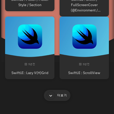
Style / Section
FullScreenCover
(@Environment /
presentationMode)
5년 전
5년 전
SwiftUI : Lazy V(H)Grid
SwiftUI : ScrollView
더보기