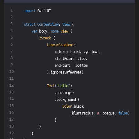
import
 SwiftUI
struct
ContentView
: 
View
{
var
 body: 
some
View
 {
ZStack
 {
LinearGradient
(
                colors: [.red, .yellow],
                startPoint: .top,
                endPoint: .bottom
            ).ignoresSafeArea()
Text
(
"Hello"
)
                .padding()
                .background {
Color
.black
                        .blur(radius: 
8
, opaque: 
false
)
                }
        }
    }