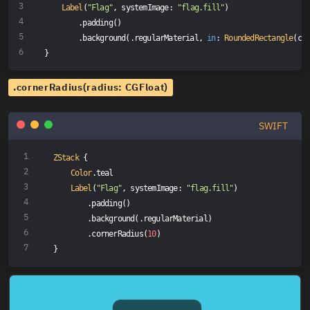
Label
(
"Flag"
, systemImage: 
"flag.fill"
)
        .padding()
        .background(.regularMaterial, 
in
: 
RoundedRectangle
(co
}
.cornerRadius(radius: CGFloat)
SWIFT
ZStack
 {
Color
.teal
Label
(
"Flag"
, systemImage: 
"flag.fill"
)
        .padding()
        .background(.regularMaterial)
        .cornerRadius(
10
)
}