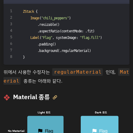
ZStack
 {
Image
(
"chili_peppers"
)
        .resizable()
        .aspectRatio(contentMode: .fit)
Label
(
"Flag"
, systemImage: 
"flag.fill"
)
        .padding()
        .background(.regularMaterial)
}
위에서 사용한 수정자는
인데,
regularMaterial
Mat
종류는 아래와 같다.
erial
Material 종류
