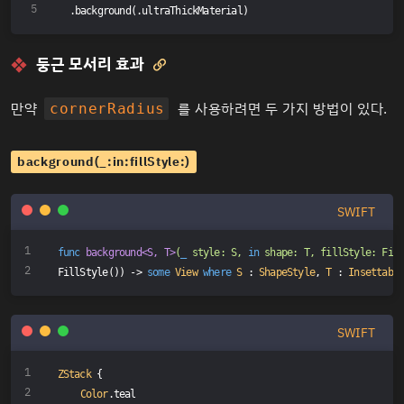
.background(.ultraThickMaterial)
둥근 모서리 효과

만약
를 사용하려면 두 가지 방법이 있다.
cornerRadius
background(_:in:fillStyle:)
SWIFT
func
background
<S, T>
(
_
 style: S, 
in
 shape: T, fillStyle: Fil
FillStyle
()
) -> 
some
View
where
S
 : 
ShapeStyle
, 
T
 : 
Insettabl
SWIFT
ZStack
 {
Color
.teal