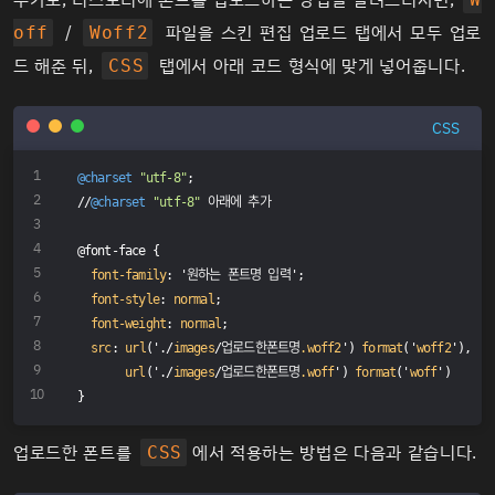
/
파일을 스킨 편집 업로드 탭에서 모두 업로
off
Woff2
드 해준 뒤,
탭에서 아래 코드 형식에 맞게 넣어줍니다.
CSS
CSS
@charset
"utf-8"
;
//
@charset
"utf-8"
 아래에 추가
@font-face {
font-family
: '원하는 폰트명 입력';
font-style
: 
normal
;
font-weight
: 
normal
;
src
: 
url
('./
images
/업로드한폰트명
.woff2
') 
format
('
woff2
'), 
url
('./
images
/업로드한폰트명
.woff
') 
format
('
woff
')
}
업로드한 폰트를
에서 적용하는 방법은 다음과 같습니다.
CSS