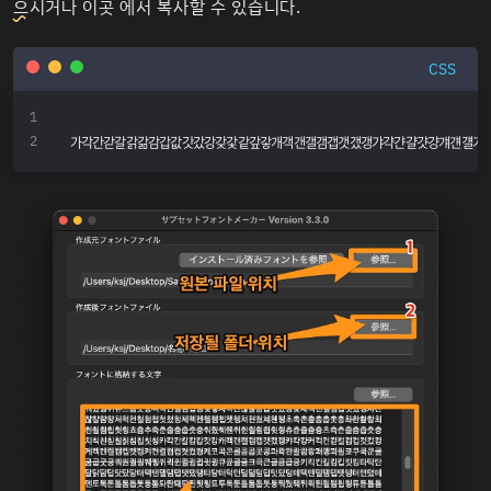
으
시거나
이곳
에서 복사할 수 있습니다.
CSS
가각간갇갈갉갊감갑값갓갔강갖갗같갚갛개객갠갤갬갭갯갰갱갸갹갼걀걋걍걔걘걜거걱