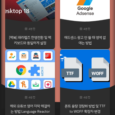
4년 전
4년 전
[맥북] 패러렐즈 한영전환 및 맥
애드센스 광고 안 뜰 때 영역 없
키보드와 동일하게 설정
애는 방법
4년 전
4년 전
해외 유튜브 영어 자막 해결하
폰트 용량 경량화 방법 및 TTF
는 방법 Language Reactor
to WOFF 확장자 변경