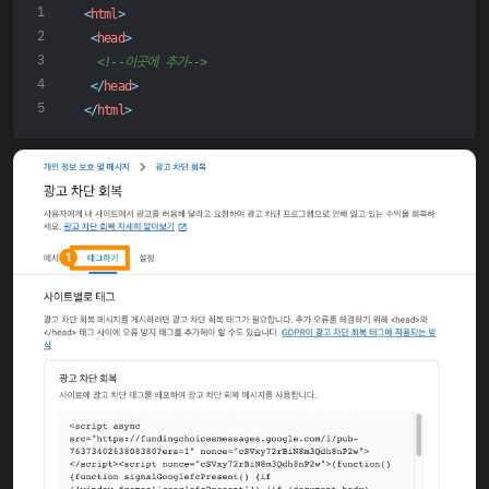
<
html
>
<
head
>
<!--이곳에 추가-->
</
head
>
</
html
>