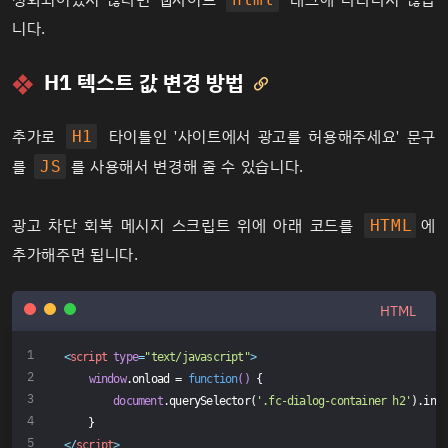
성화되어있지 않다면 웹사이트
태그에 나타나지 않습
니다.
H1 텍스트 값 변경 방법

추가로
타이틀인 '사이트에서 광고를 허용해주세요' 문구
H1
를
를 사용해서 변경해 줄 수 있습니다.
JS
광고 차단 회복 메시지 스크립트 위에 아래 코드를
에
HTML
추가해주면 됩니다.
HTML
<
script
type
=
"text/javascript"
>
window
.onload = 
function
(
) 
{
document
.querySelector(
'.fc-dialog-container h2'
).inn
    }
</
script
>