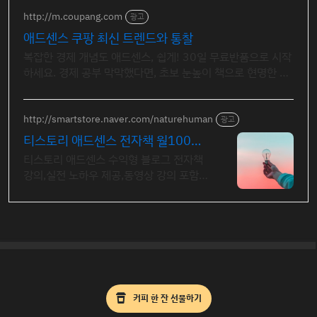
http://m.coupang.com
광고
애드센스 쿠팡 최신 트렌드와 통찰
복잡한 경제 개념도 애드센스, 쉽게! 30일 무료반품으로 시작
하세요. 경제 공부 막막했다면, 초보 눈높이 책으로 현명한 선
택을 쿠팡에서!
http://smartstore.naver.com/naturehuman
광고
티스토리 애드센스 전자책 월100만
원 고정 수익발생!
티스토리 애드센스 수익형 블로그 전자책
강의,실전 노하우 제공,동영상 강의 포함
애드센스 수익을 빠르게 얻는 방법을 전자
책과 동영상으로 초보자도 쉽게 배워요!
커피 한 잔 선물하기