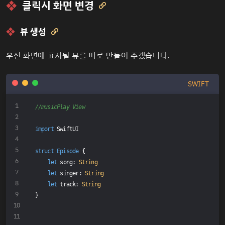
클릭시 화면 변경

뷰 생성

우선 화면에 표시될 뷰를 따로 만들어 주겠습니다.
SWIFT
//musicPlay View
import
 SwiftUI
struct
Episode
{
let
 song: 
String
let
 singer: 
String
let
 track: 
String
}