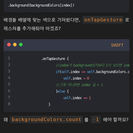
.background(backgroundColors[index])
배경을 배열에 맞는 색으로 가져왔다면,
로
onTapGesture
제스쳐를 추가해줘야 하겠죠?
SWIFT
            .onTapGesture {
//index가 background숫자보다 1이 낮으면 index
if
(
self
.index 
==
self
.backgroundColors.co
self
.index 
=
0
//그게 아니라면 index 값 + 1
                    }
else
 {
self
.index 
+=
1
                }
왜
를
해야 할까요?
backgroundColors.count
-1