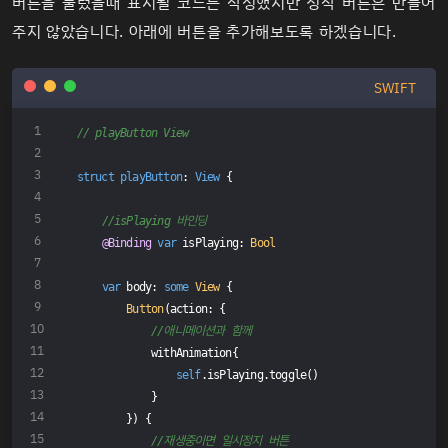
버튼을 눌렀을때 표시될 코드는 작성했지만 정작 버튼은 만들어
주지 않았습니다. 아래에 버튼을 추가해보도록 하겠습니다.
            }
//버튼을 눌렀을때 적용시켜줄 삼항연산자 코드 추가
SWIFT
            .padding(isPlaying 
?
100
 : 
30
)
            .background(
self
.isPlaying 
?
Color
.yellow : 
Color
            .cornerRadius(
self
.isPlaying 
?
60
 : 
10
)
// playButton View
    }
}
struct
playButton
: 
View
{
//isPlaying 바인딩
@Binding
var
 isPlaying: 
Bool
var
 body: 
some
View
 {
Button
(action: {
//애니메이션과 함께
            withAnimation{
self
.isPlaying.toggle()
            }
        }) {
//재생중이면 일시정지 버튼