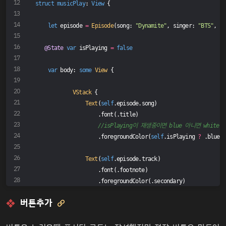
struct
musicPlay
: 
View
{
let
 episode 
=
Episode
(song: 
"Dynamite"
, singer: 
"BTS"
, tr
@State
var
 isPlaying 
=
false
var
 body: 
some
View
 {
VStack
 {
Text
(
self
.episode.song)
                    .font(.title)
//isPlaying이 재생중이면 blue 아니면 white
                    .foregroundColor(
self
.isPlaying 
?
 .blue :
Text
(
self
.episode.track)
                    .font(.footnote)
                    .foregroundColor(.secondary)
버튼추가

Text
(
self
.episode.singer)
                playButton()