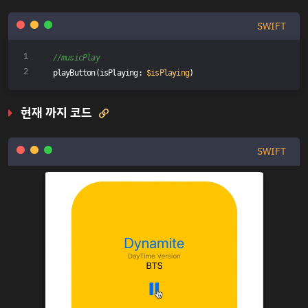
SWIFT
//musicPlay
playButton(isPlaying: 
$isPlaying
)
현재 까지 코드

SWIFT