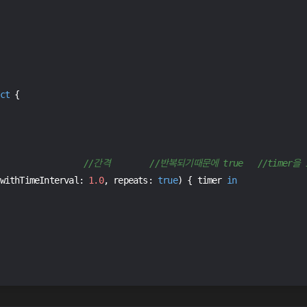
ct
{
//간격        //반복되기때문에 true   //timer을
withTimeInterval: 
1.0
, repeats: 
true
) { timer 
in