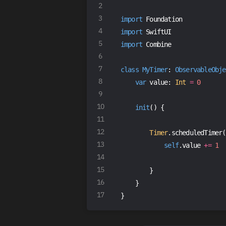
import
 Foundation
import
 SwiftUI
import
 Combine
class
MyTimer
: 
ObservableObje
var
 value: 
Int
=
0
init
() {
Timer
.scheduledTimer(
self
.value 
+=
1
        }
    }
}