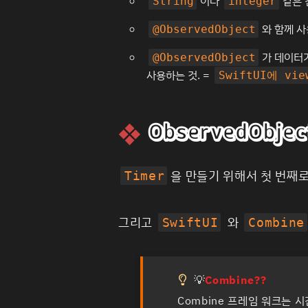
이나
같은 
String
integer
와 함께 
@ObservedObject
가 데이터
@ObservedObject
사용하는 것. =
SwiftUI에 vie
ObservedObje
을 만들기 위해서 첫 번째
Timer
그리고
와
SwiftUI
Combine
💡
Combine??
Combine 프레임 워크는 시