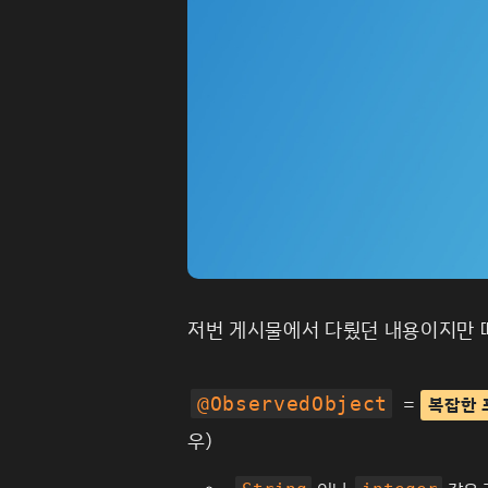
저번
게시물
에서 다뤘던 내용이지만 
=
@ObservedObject
복잡한 
우)