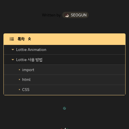
Written by
SEOGUN
목차

Lottie Animation
Lottie 사용 방법
import
html
CSS