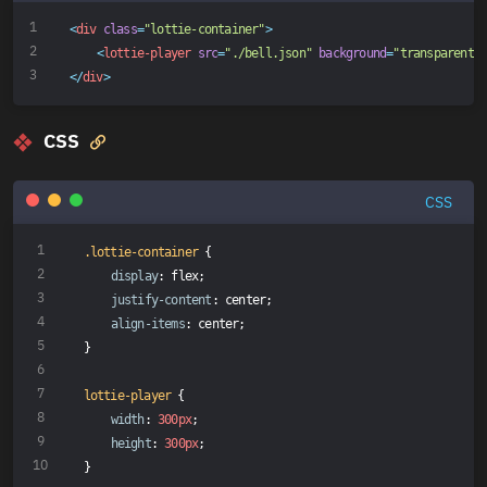
<
div
class
=
"lottie-container"
>
<
lottie-player
src
=
"./bell.json"
background
=
"transparent"
</
div
>
CSS

CSS
.lottie-container
 {
display
: flex;
justify-content
: center;
align-items
: center;
}
lottie-player
 {
width
: 
300px
;
height
: 
300px
;
}