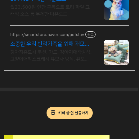
월23,500원 연간 구독으로 로티 파일 그
래픽 소스 등 무제한 다운로드!
https://smartstore.naver.com/petsluv
광고
소중한 우리 반려가족을 위해 개모차
가드 컴포트 가드
강아지유모차 쿠션, 가드, 강아지애착방석,
고양이애착스크레처 유모차 방석, 유모차
가드, 가드핏, 범퍼, 턱받침, 모든유모차 호
환가능
커피 한 잔 선물하기