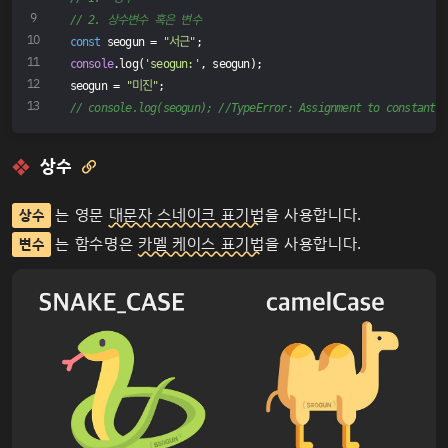
// 2. 상수변수 혹은 변수
const
 seogun = 
"서근"
;
console
.log(
'seogun:'
, seogun);
seogun = 
"미진"
;
// console.log(seogun); //TypeError: Assignment to constant v
상수

는 영문
대문자 스네이크 표기법
을 사용합니다.
상수
는 함수명은
카멜 케이스 표기법
을 사용합니다.
변수