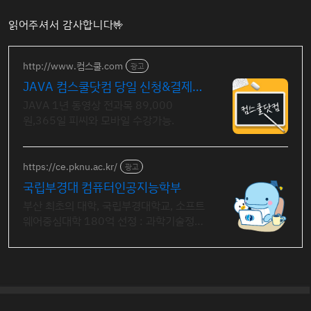
읽어주셔서 감사합니다🤟
http://www.컴스쿨.com
광고
JAVA 컴스쿨닷컴 당일 신청&결제시
기프티콘!
JAVA 1년 동영상 전과목 89,000
원,365일 피씨와 모바일 수강가능.
https://ce.pknu.ac.kr/
광고
국립부경대 컴퓨터인공지능학부
부산 최초의 대학, 국립부경대학교, 소프트
웨어중심대학 180억 선정 : 과학기술정보
통신부 소프트웨어중심대학 187억 선정