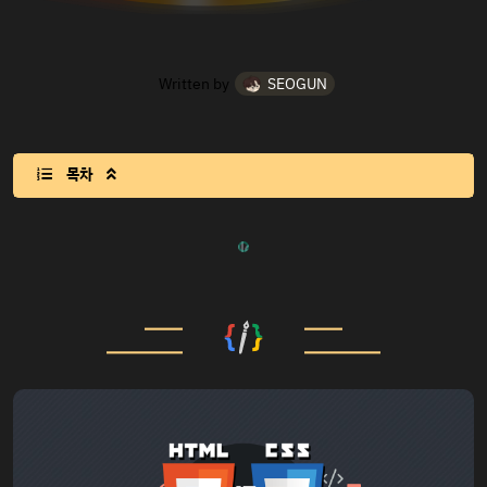
Written by
SEOGUN
목차
