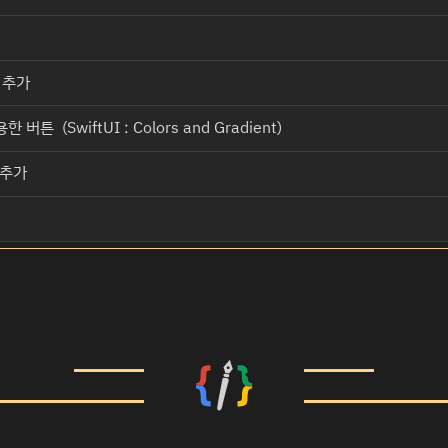
 추가
튼 (SwiftUI : Colors and Gradient)
튼 추가
re