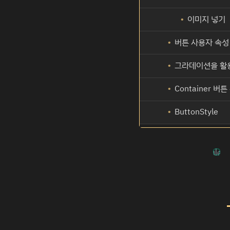
이미지 넣기
버튼 사용자 속성
그라데이션을 활용한 버
Container 버
ButtonStyle
onTapGesture
1. onTapGestu
2. Button