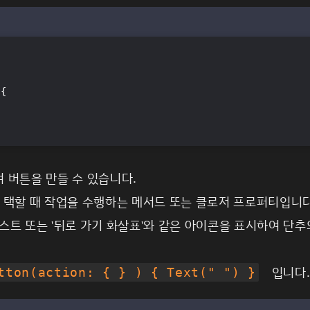
 {
 버튼을 만들 수 있습니다.
택할 때 작업을 수행하는 메서드 또는 클로저 프로퍼티입니
텍스트 또는 '뒤로 가기 화살표'와 같은 아이콘을 표시하여 단추
입니다
tton(action: { } ) { Text(" ") }