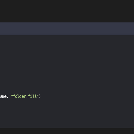
ame: 
"folder.fill"
)