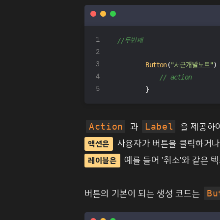
//두번째        
Button
(
"서근개발노트"
)
// action
        }
과
을 제공하여
Action
Label
사용자가 버튼을 클릭하거나 
액션은
예를 들어 '취소'와 같은 
레이블은
버튼의 기본이 되는 생성 코드는
Bu