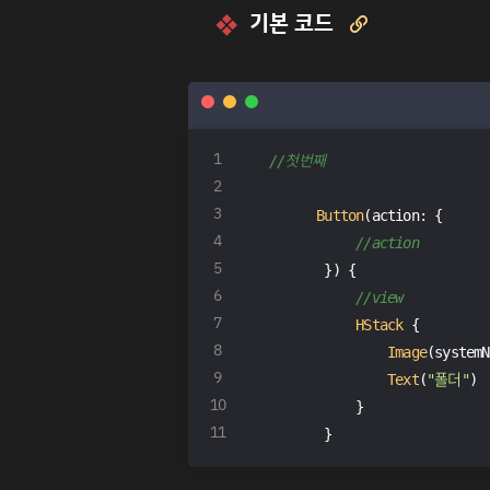
기본 코드

//첫번째
Button
(action: {
//action
        }) {
//view
HStack
 {
Image
(systemN
Text
(
"폴더"
)
            }
        }