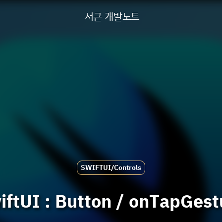
서근 개발노트
SWIFTUI/Controls
iftUI : Button / onTapGest