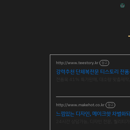
http://www.teestory.kr
광고
강력추천 단체복전문 티스토리 전품
전품목 41% 특가판매, 대소량 맞춤제작
http://www.makehot.co.kr
광고
느낌있는 디자인, 메이크핫 차별화되
24시간 상담가능, 디자인 전문, 퀄리티가