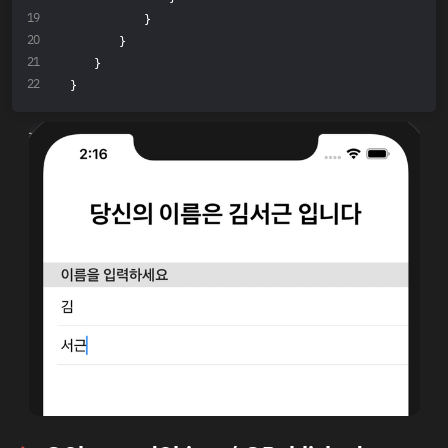
            }
        }
    }
}