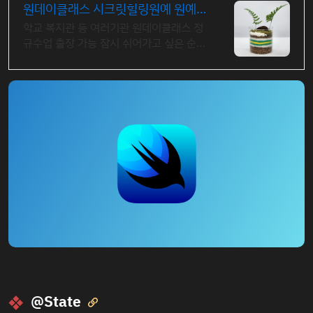
원데이클래스 시크릿힐링원예 원예
치료 식물힐링 오감만족
학교 복지관 등 여러기관 원데이클래스 정
규수업 출장 가능 잠시 쉬어가고 싶은 순간
좋은 향기와 예쁜 식물로 릴렉싱 해보세요
@State
