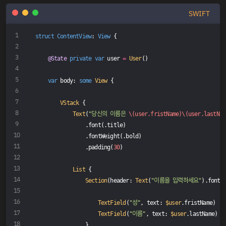
SWIFT
struct
ContentView
: 
View
{
@State
private
var
 user 
=
User
()
var
 body: 
some
View
 {
VStack
 {
Text
(
"당신의 이름은 
\(user.fristName)
\(user.lastNam
                .font(.title)
                .fontWeight(.bold)
                .padding(
30
)
List
 {
Section
(header: 
Text
(
"이름을 입력하세요"
).font(
TextField
(
"성"
, text: 
$user
.fristName)
TextField
(
"이름"
, text: 
$user
.lastName)
                }