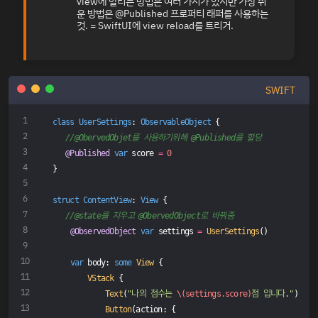
view에 알리는 방법은 여러 가지가 있지만 가장 쉬
운 방법은 @Published 프로퍼티 래퍼를 사용하는
것. = SwiftUI에 view reload를 트리거.
SWIFT
class
UserSettings
: 
ObservableObject
{
//@ObervedObjet를 사용하기위해 @Published를 할당
@Published
var
 score 
=
0
}
struct
ContentView
: 
View
{
//@state를 지우고 @ObervedObject로 바꿔줌
@ObservedObject
var
 settings 
=
UserSettings
()
var
 body: 
some
View
 {
VStack
 {
Text
(
"나의 점수는 
\(settings.score)
점 입니다."
)
Button
(action: {