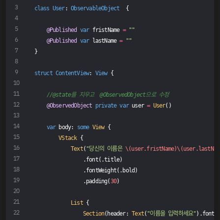
class
User
: 
ObservableObject
{
@Published
var
 fristName 
=
""
@Published
var
 lastName 
=
""
}
struct
ContentView
: 
View
{
//@state를 지우고  @ObservedObject으로 수정
@ObservedObject
private
var
 user 
=
User
()
var
 body: 
some
View
 {
VStack
 {
Text
(
"당신의 이름은 
\(user.fristName)
\(user.lastNam
                .font(.title)
                .fontWeight(.bold)
                .padding(
30
)
List
 {
Section
(header: 
Text
(
"이름을 입력하세요"
).font(