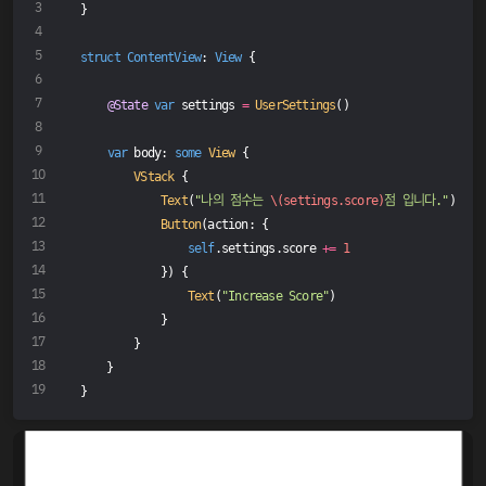
}
struct
ContentView
: 
View
{
@State
var
 settings 
=
UserSettings
()
var
 body: 
some
View
 {
VStack
 {
Text
(
"나의 점수는 
\(settings.score)
점 입니다."
)
Button
(action: {
self
.settings.score 
+=
1
            }) {
Text
(
"Increase Score"
)
            }
        }
    }
}