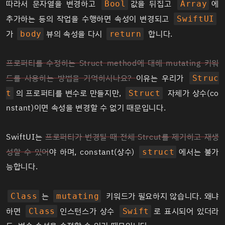
따라서 문자열을 변경하고
값을 뒤집고
에
Bool
Array
추가하는 등의 작업을 수행하면 속성이 변경되고
SwiftUI
가
뷰의 속성을 다시
합니다.
body
return
프로퍼티를 수정하는 Struct method에 대해 mutating 키워
드를 사용하는 방법을 기억하시나요?
이유는 우리가
Struc
의 프로퍼티를 변수로 만들지만,
자체가 상수(co
t
Struct
nstant)이면 속성을 변경할 수 없기 때문입니다.
SwiftUI는
프로퍼티가 변경될 때 전체 Strcut를 제거하고 재생
성할 수 있어
야 하며, constant(상수)
에서는 불가
struct
능합니다.
는
키워드가 필요하지 않습니다. 왜냐
Class
mutating
하면
인스턴스가 상수
로 표시되어 있더라
Class
Swift