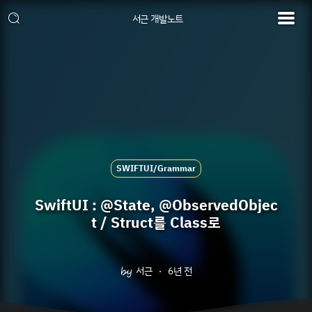
서근 개발노트
SWIFTUI/Grammar
SwiftUI : @State, @ObservedObjec
t / Struct를 Class로
서근
6년 전