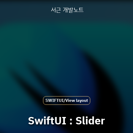
서근 개발노트
SWIFTUI/View layout
SwiftUI : Slider