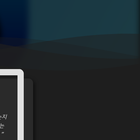
는지
는
”