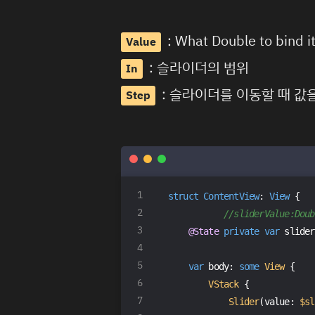
: What Double to bind it
Value
: 슬라이더의 범위
In
: 슬라이더를 이동할 때 
Step
struct
ContentView
: 
View
{
//sliderValue:Do
@State
private
var
 slider
var
 body: 
some
View
 {
VStack
 {
Slider
(value: 
$sl