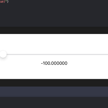
ue)
"
)