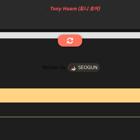
-
Tony Hoare (토니 호어)
Written by
SEOGUN