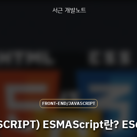
서근 개발노트
FRONT-END/JAVASCRIPT
CRIPT) ESMAScript란? ES