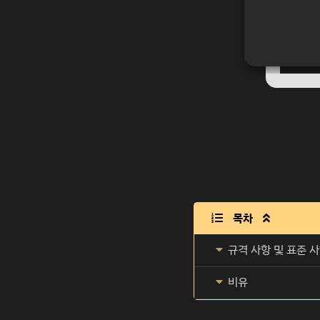
목차

규격 사항 및 표준 
비유