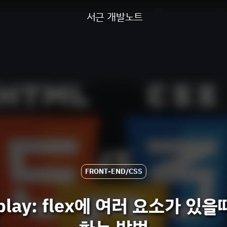
서근 개발노트
FRONT-END/CSS
isplay: flex에 여러 요소가 있