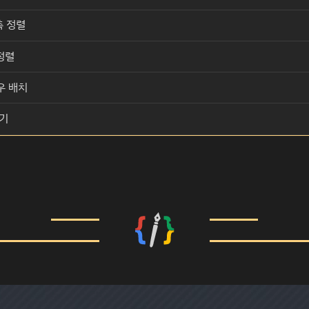
우측 정렬
 정렬
우 배치
누기