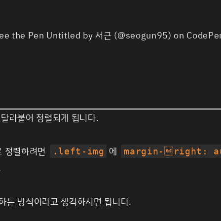
ee the Pen
Untitled
by 서근 (
@seogun95
) on
CodePe
 달라붙어 정렬되게 됩니다.
로 정렬하려면
에
.left-img
margin-right: a
.
 하는 방식이라고 생각하시면 됩니다.