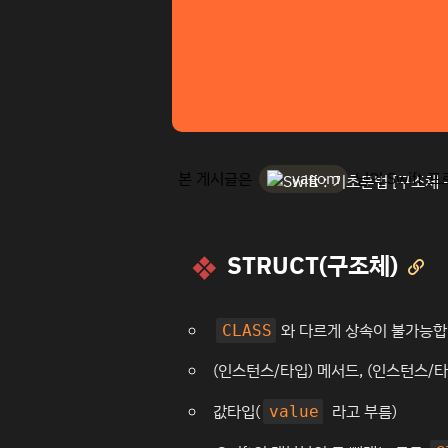
본 게시글은
yagom
님의 Swift
STRUCT(구조체)

와 다르게 상속이 불가능합
CLASS
(인스턴스/타입) 메서드, (인스턴스/타
값타입(
라고 부름)
value