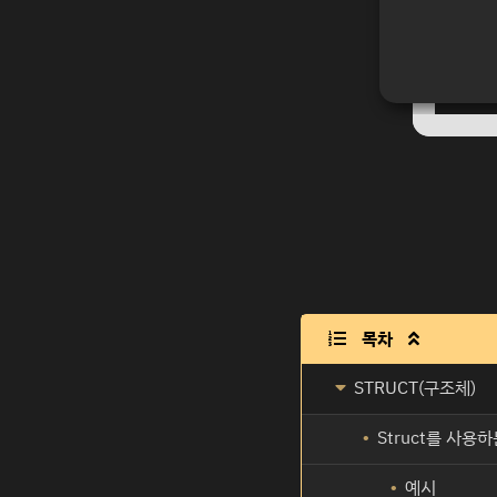
목차

STRUCT(구조체)
Struct를 사용
예시