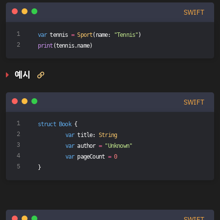
SWIFT
var
 tennis 
=
Sport
(name: 
"Tennis"
)
print
(tennis.name)
예시

SWIFT
struct
Book
{
var
 title: 
String
var
 author 
=
"Unknown"
var
 pageCount 
=
0
}
SWIFT