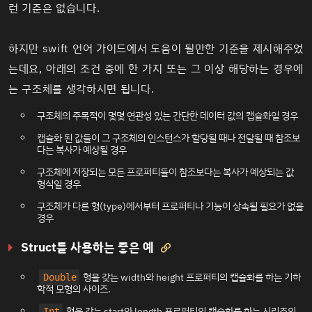
런 기준은 없습니다.
하지만 swift 언어 가이드에서 도움이 될만한 기준을 제시해주었
는데요, 아래의 조건 중에 한 가지 또는 그 이상 해당하는 경우에
는 구조체를 생각하시면 됩니다.
구조체의 주목적이 몇몇 연관성 있는 간단한 데이터 값의 캡슐화일 경우
캡슐화 된 값들이 그 구조체의 인스턴스가 할당될 때나 전달될 때 참조보
다는 복사가 예상될 경우
구조체에 저장되는 모든 프로퍼티들이 참조보다는 복사가 예상되는 값
형식일 경우
구조체가 다른 형(type)에서부터 프로퍼티나 기능이 상속될 필요가 없을
경우
Struct를 사용하는 좋은 예

형을 갖는 width와 height 프로퍼티의 캡슐화를 하는 기하
Double
학적 모형의 사이즈.
형을 갖는 start와 length 프로퍼티의 캡슐화를 하는 시리즈의
Int