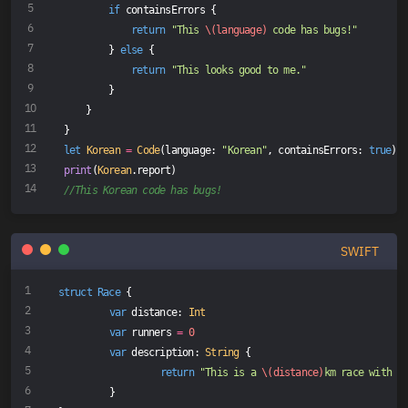
if
 containsErrors {
return
"This 
\(language)
 code has bugs!"
        } 
else
 {
return
"This looks good to me."
        }
    }
}
let
Korean
=
Code
(language: 
"Korean"
, containsErrors: 
true
)
print
(
Korean
.report)
//This Korean code has bugs!
SWIFT
struct
Race
{
var
 distance: 
Int
var
 runners 
=
0
var
 description: 
String
 {
return
"This is a 
\(distance)
km race with 
\
	}