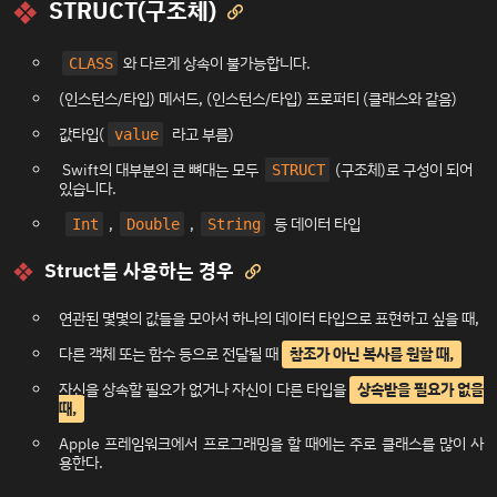
STRUCT(구조체)

와 다르게 상속이 불가능합니다.
CLASS
(인스턴스/타입) 메서드, (인스턴스/타입) 프로퍼티 (클래스와 같음)
값타입(
라고 부름)
value
Swift의 대부분의 큰 뼈대는 모두
(구조체)로 구성이 되어
STRUCT
있습니다.
,
,
등 데이터 타입
Int
Double
String
Struct를 사용하는 경우

연관된 몇몇의 값들을 모아서 하나의 데이터 타입으로 표현하고 싶을 때,
다른 객체 또는 함수 등으로 전달될 때
참조가 아닌 복사를 원할 때,
자신을 상속할 필요가 없거나 자신이 다른 타입을
상속받을 필요가 없을
때,
Apple 프레임워크에서 프로그래밍을 할 때에는 주로 클래스를 많이 사
용한다.