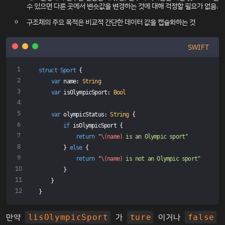
수 있으면 다른 곳에서 변숫값을 변경하는 것에 대해 걱정할 필요가 없음.
구조체의 주요 목적은 비교적 간단한 데이터 값을 캡슐화하는 것
SWIFT
struct
Sport
{
var
 name: 
String
var
 isOlympicSport: 
Bool
var
 olympicStatus: 
String
 {
if
 isOlympicSport {
return
"
\(name)
 is an Olympic sport"
        } 
else
 {
return
"
\(name)
 is not an Olympic sport"
        }
    }
}
만약
가
이거나
lisOlympicSport
ture
false