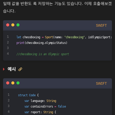
일때 값을 반환도 록 저장하는 기능도 있습니다. 이제 호출해보겠
습니다.
SWIFT
let
 chessBoxing 
=
Sport
(name: 
"chessBoxing"
, isOlympicSport: 
print
(chessBoxing.olympicStatus)
//chessBoxing is an Olympic sport
예시

SWIFT
struct
Code
{
var
 language: 
String
var
 containsErrors 
=
false
var
 report: 
String
 {