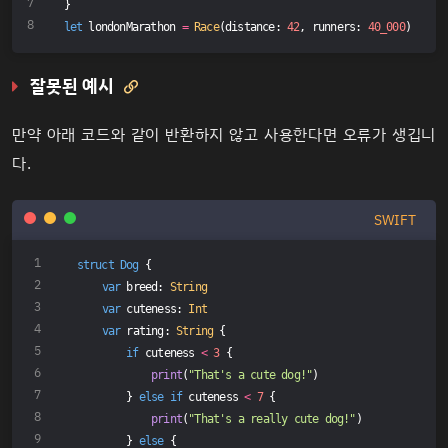
}
let
 londonMarathon 
=
Race
(distance: 
42
, runners: 
40_000
)
잘못된 예시

만약 아래 코드와 같이 반환하지 않고 사용한다면 오류가 생깁니
다.
SWIFT
struct
Dog
{
var
 breed: 
String
var
 cuteness: 
Int
var
 rating: 
String
 {
if
 cuteness 
<
3
 {
print
(
"That's a cute dog!"
)
        } 
else
if
 cuteness 
<
7
 {
print
(
"That's a really cute dog!"
)
        } 
else
 {