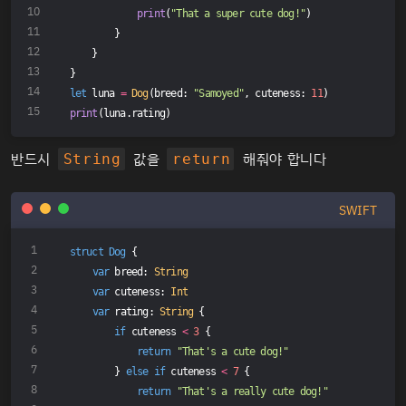
print
(
"That a super cute dog!"
)
        }
    }
}
let
 luna 
=
Dog
(breed: 
"Samoyed"
, cuteness: 
11
)
print
(luna.rating)
반드시
값을
해줘야 합니다
String
return
SWIFT
struct
Dog
{
var
 breed: 
String
var
 cuteness: 
Int
var
 rating: 
String
 {
if
 cuteness 
<
3
 {
return
"That's a cute dog!"
        } 
else
if
 cuteness 
<
7
 {
return
"That's a really cute dog!"