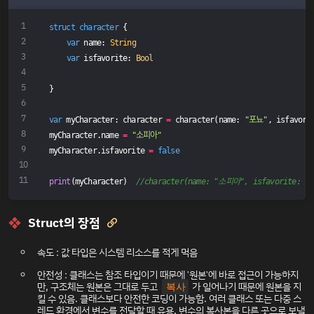
struct
character
{
var
 name: 
String
var
 isfavorite: 
Bool
}
var
 myCharacter: character 
=
 character(name: 
"포뇨"
, isfavori
myCharacter.name 
=
"소피아"
myCharacter.isfavorite 
=
false
print
(myCharacter)  
//character(name: "소피아", isfavorite: fa
Struct의 장점

속도 : 값 타입은 시스템 리소스를 적게 먹음
안전성 : 클래스는 참조 타입이기 때문에 '원본'에 바로 접근이 가능하지
만, 구조체는 원본은 그대로 두고
가 일어나기 때문에 원본을 지
복사
킬 수 있음. 클래스보다 안전한 코딩이 가능함. 여러 클래스 또는 다중 스
레드 환경에서 변수를 전달할 때 유용, 변수의 복사본을 다른 곳으로 보낼