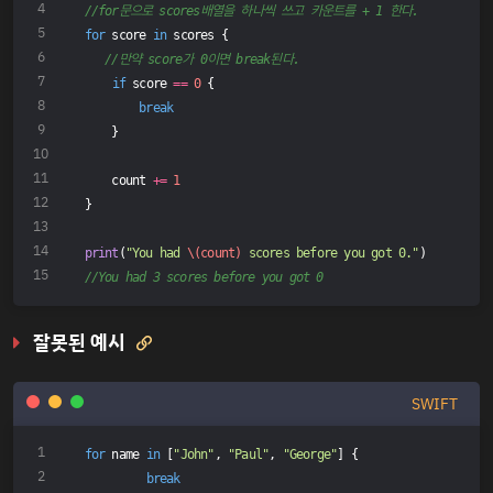
//for문으로 scores배열을 하나씩 쓰고 카운트를 + 1 한다.
for
 score 
in
 scores {
//만약 score가 0이면 break된다.
if
 score 
==
0
 {
break
    }
    count 
+=
1
}
print
(
"You had 
\(count)
 scores before you got 0."
)
//You had 3 scores before you got 0
잘못된 예시

SWIFT
for
 name 
in
 [
"John"
, 
"Paul"
, 
"George"
] {
break