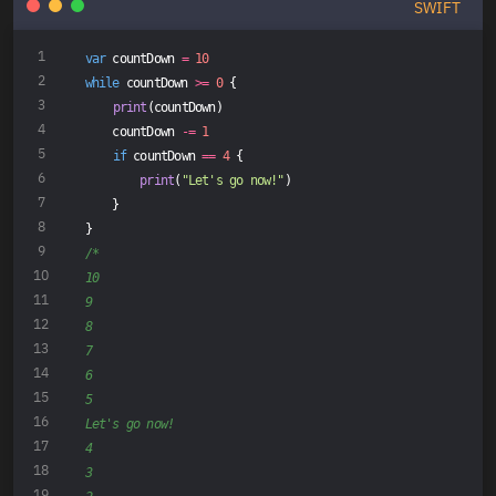
SWIFT
var
 countDown 
=
10
while
 countDown 
>=
0
 {
print
(countDown)
    countDown 
-=
1
if
 countDown 
==
4
 {
print
(
"Let's go now!"
)
    }
}
/*
10
9
8
7
6
5
Let's go now!
4
3