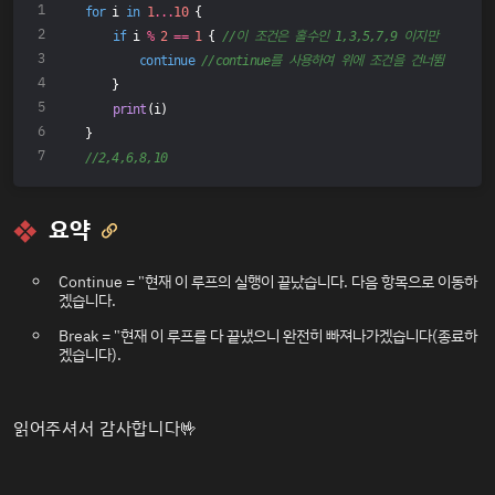
for
 i 
in
1
...
10
 {
if
 i 
%
2
==
1
 { 
//이 조건은 홀수인 1,3,5,7,9 이지만
continue
//continue를 사용하여 위에 조건을 건너뜀
    }
print
(i)
}
//2,4,6,8,10
요약

Continue = "현재 이 루프의 실행이 끝났습니다. 다음 항목으로 이동하
겠습니다.
Break = "현재 이 루프를 다 끝냈으니 완전히 빠져나가겠습니다(종료하
겠습니다).
읽어주셔서 감사합니다🤟