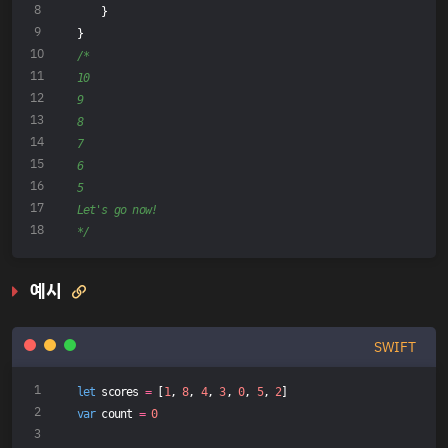
    }
}
/*
10
9
8
7
6
5
Let's go now!
*/
예시

SWIFT
let
 scores 
=
 [
1
, 
8
, 
4
, 
3
, 
0
, 
5
, 
2
]
var
 count 
=
0