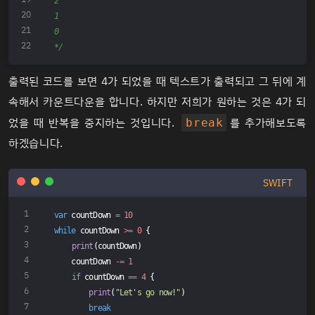
2
1
0
*/
출력된 코드를 보면 4가 되었을 때 텍스트가 출력되고 그 뒤에 계
속해서 카운트다운을 합니다. 하지만 저희가 원하는 것은 4가 되
었을 때 반복을 중지하는 것입니다.
를 추가해보도록
break
하겠습니다.
SWIFT
var
 countDown 
=
10
while
 countDown 
>=
0
 {
print
(countDown)
    countDown 
-=
1
if
 countDown 
==
4
 {
print
(
"Let's go now!"
)
break