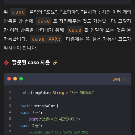
위
블럭의 "포뇨", "소피아", "캘시퍼": 처럼 여러 개의
case
항목을 항 번에
로 지정해주는 것도 가능합니다. 그렇지
case
만 여러 항목을 나타내기 위해
를 연달아 쓰는 것은 불
case
가능합니다.
다음에는 꼭 실행 가능한 코드가
case XXX:
위치해야 합니다.
잘못된 case 사용

SWIFT
let
 stringValue: 
String
=
"서근 개발노트"
switch
 stringValue {
case
"서근"
:
print
(
"안녕하세요 서근입니다."
)
case
"하울"
:
//실행될 코드가 없기 때문에 오류 발생