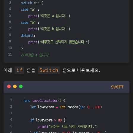
switch
 chr {
case
"a"
 :
print
(
"이것은 a 입니다."
)
case
"b"
 :
print
(
"이것은 b 입니다."
)
default
:
print
(
"아무것도 선택되지 않았습니다."
)
}
//이것은 a 입니다.
아래
문을
문으로 바꿔보세요.
if
Switch
SWIFT
func
loveCalculator
()
 {
let
 loveScore 
=
Int
.random(
in
: 
0
...
100
)
if
 loveScore 
>
80
 {
print
(
"당신은 서로 많이 사랑합니다."
)