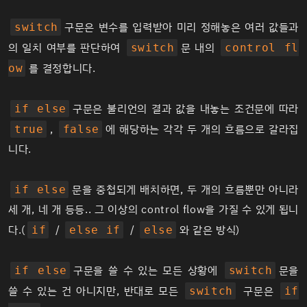
구문은 변수를 입력받아 미리 정해놓은 여러 값들과
switch
의 일치 여부를 판단하여
문 내의
switch
control fl
를 결정합니다.
ow
구문은 불리언의 결과 값을 내놓는 조건문에 따라
if else
,
에 해당하는 각각 두 개의 흐름으로 갈라집
true
false
니다.
문을 중첩되게 배치하면, 두 개의 흐름뿐만 아니라
if else
세 개, 네 개 등등.. 그 이상의 control flow을 가질 수 있게 됩니
다.(
/
/
와 같은 방식)
if
else if
else
구문을 쓸 수 있는 모든 상황에
문을
if else
switch
쓸 수 있는 건 아니지만, 반대로 모든
구문은
switch
if