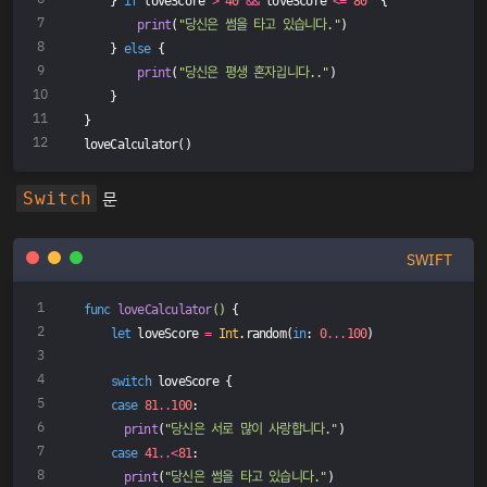
    } 
if
 loveScore 
>
40
&&
 loveScore 
<=
80
  {
print
(
"당신은 썸을 타고 있습니다."
)
    } 
else
 {
print
(
"당신은 평생 혼자입니다.."
)
    }
}
loveCalculator()
문
Switch
SWIFT
func
loveCalculator
()
 {
let
 loveScore 
=
Int
.random(
in
: 
0
...
100
)
switch
 loveScore {
case
81
..
100
:
print
(
"당신은 서로 많이 사랑합니다."
)
case
41
..<
81
:
print
(
"당신은 썸을 타고 있습니다."
)