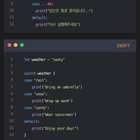
case
...
40
:
print
(
"당신은 평생 혼자입니다.."
)
default
:
print
(
"다시 실행해주세요"
)
SWIFT
let
 weather 
=
"sunny"
switch
 weather {
case
"rain"
:
print
(
"Bring an umbrella"
)
case
"snow"
:
print
(
"Wrap up warm"
)
case
"sunny"
:
print
(
"Wear sunscreen"
)
default
:
print
(
"Enjoy your day!"
)
}