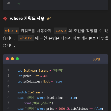
*/
where 키워드 사용

키워드를 사용하여
의 조건을 확장할 수 있
where
case
습니다.
에 관한 문법은 다음에 따로 게시물로 다루겠
where
습니다.
SWIFT
let
IceCream
: 
String
=
"비비빅"
let
 price: 
Int
=
400
let
 isDelicious: 
Bool
=
false
switch
IceCream
 {
case
"비비빅"
where
 isDelicious 
==
true
:
print
(
"아주 맛있다!"
)
case
"비비빅"
where
 price 
<
1000
&&
 isDelicious 
==
false
: