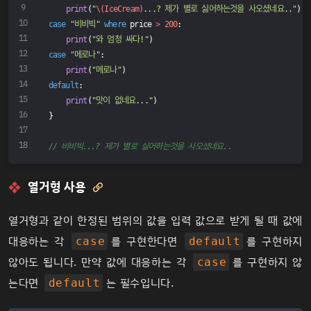
print
(
"
\(IceCream)
...? 제가 별로 싫어하는것을 사오셨네요.."
)
case
"비비빅"
where
 price 
>
200
:
print
(
"와 엄청 싸다!"
)
case
"메로나"
:
print
(
"메로나"
)
default
:
print
(
"맛이 없네요..."
)
}
// 비비빅...? 제가 별로 싫어하는것을 사오셨네요..
열거형 사용

열거형과 같이 한정된 범위의 값을 입력 값으로 받게 될 때 값에
대응하는 각
를 구현한다면
를 구현하지
case
default
않아도 됩니다. 만약 값에 대응하는 각
를 구현하지 않
case
는다면
는 필수입니다.
default