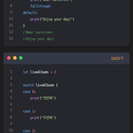
fallthrough
default
:
print
(
"Enjoy your day!"
)
}
//Wear sunscreen
//Enjoy your day!
SWIFT
let
 liveAlbums 
=
2
switch
 liveAlbums {
case
0
:
print
(
"첫번째"
)
case
1
:
print
(
"두번째"
)
case
2
: