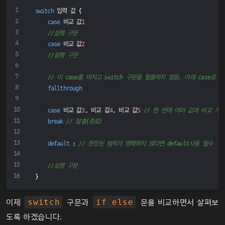
switch
 입력 값 {
case
 비교 값
1
//실행 구문
case
 비교 값
2
//실행 구문
// 이 case를 마치고 switch 구문을 탈출하지 않음. 아래 case로 
fallthrough
case
 비교 값
3
, 비교 값
4
, 비교 값
5
// 한 번에 여러 값과 비교 가능
break
// 탈출(종료)
default
 : 
// 한정된 범위가 명확하지 않다면 default사용 필수
//실행 구문
}
이제
구문과
문을 비교하면서 살펴보
switch
if else
도록 하겠습니다.