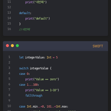
print
(
"세번째"
)
default
:
print
(
"default"
)
}
//세번째
SWIFT
let
 integerValue: 
Int
=
5
switch
 integerValue {
case
0
:
print
(
"Value == zero"
)
case
1
...
100
:
print
(
"Value == 1~10"
)
fallthrough
case
Int
.min
..<
0
, 
101
..<
Int
.max: