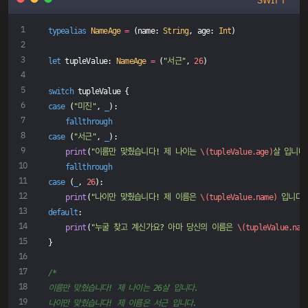
SWIFT
typealias
NameAge
=
 (name: 
String
, age: 
Int
)
let
 tupleValue: 
NameAge
=
 (
"서근"
, 
26
)
switch
 tupleValue {
case
 (
"미진"
, 
_
):
fallthrough
case
 (
"서근"
, 
_
):
print
(
"이름만 맞췄습니다! 제 나이는 
\(tupleValue.age)
살 입니다.
fallthrough
case
 (
_
, 
26
):
print
(
"나이만 맞췄습니다! 제 이름은 
\(tupleValue.name)
 입니다.
default
:
print
(
"누굴 찾고 계신가요? 아마 당신의 이름은 
\(tupleValue.nam
}
/*
이름만 맞췄습니다! 제 나이는 26살 입니다.
나이만 맞췄습니다! 제 이름은 서근 입니다.