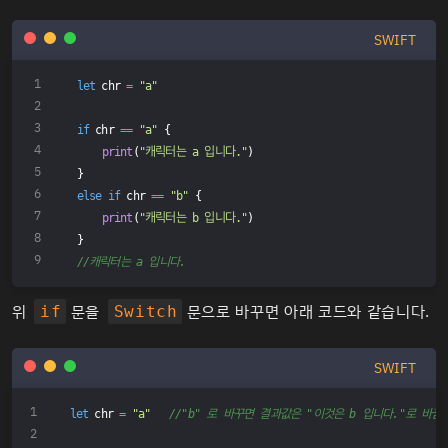
SWIFT
let
 chr 
=
"a"
if
 chr 
==
"a"
 {
print
(
"캐릭터는 a 입니다."
)
}
else
if
 chr 
==
"b"
 {
print
(
"캐릭터는 b 입니다."
)
}
//캐릭터는 a 입니다.
위
문을
문으로 바꾸면 아래 코드와 같습니다.
if
Switch
SWIFT
let
 chr 
=
"a"
//"b" 로 바꾸면 결과값은 "이것은 b 입니다."로 바뀜