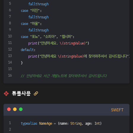
fallthrough
case
"미진"
:
fallthrough
case
"하울"
:
fallthrough
case
"포뇨"
, 
"소피아"
, 
"캘시퍼"
:
print
(
"안녕하세요. 
\(stringValue)
"
)
default
:
print
(
"안녕하세요 
\(stringValue)
에 찾아와주셔서 감사드립니다"
)
}
// 안녕하세요 서근 개발노트에 찾아와주셔서 감사드립니다
튜플사용

SWIFT
typealias
NameAge
=
 (name: 
String
, age: 
Int
)