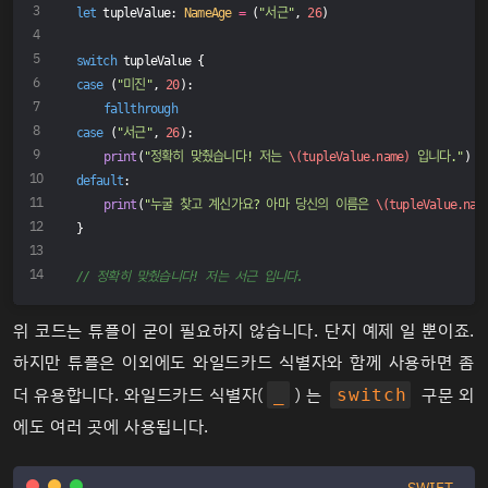
let
 tupleValue: 
NameAge
=
 (
"서근"
, 
26
)
switch
 tupleValue {
case
 (
"미진"
, 
20
):
fallthrough
case
 (
"서근"
, 
26
):
print
(
"정확히 맞췄습니다! 저는 
\(tupleValue.name)
 입니다."
)
default
:
print
(
"누굴 찾고 계신가요? 아마 당신의 이름은 
\(tupleValue.nam
}
// 정확히 맞췄습니다! 저는 서근 입니다.
위 코드는 튜플이 굳이 필요하지 않습니다. 단지 예제 일 뿐이죠.
하지만 튜플은 이외에도 와일드카드 식별자와 함께 사용하면 좀
더 유용합니다. 와일드카드 식별자(
) 는
구문 외
_
switch
에도 여러 곳에 사용됩니다.