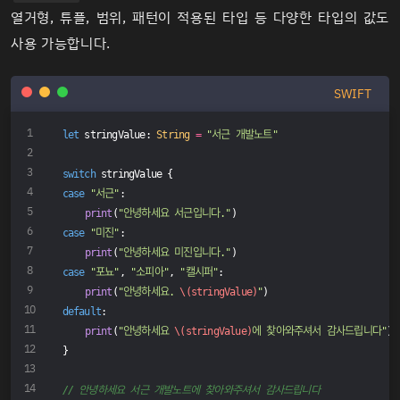
열거형, 튜플, 범위, 패턴이 적용된 타입 등 다양한 타입의 값도
사용 가능합니다.
SWIFT
let
 stringValue: 
String
=
"서근 개발노트"
switch
 stringValue {
case
"서근"
:
print
(
"안녕하세요 서근입니다."
)
case
"미진"
:
print
(
"안녕하세요 미진입니다."
)
case
"포뇨"
, 
"소피아"
, 
"캘시퍼"
:
print
(
"안녕하세요. 
\(stringValue)
"
)
default
:
print
(
"안녕하세요 
\(stringValue)
에 찾아와주셔서 감사드립니다"
)
}
// 안녕하세요 서근 개발노트에 찾아와주셔서 감사드립니다