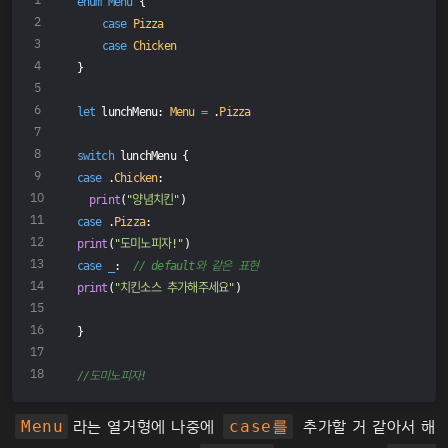
enum
Menu
{
case
Pizza
case
Chicken
}
let
 lunchMenu: 
Menu
=
 .
Pizza
switch
 lunchMenu {
case
 .
Chicken
:
print
(
"양념치킨"
)
case
 .
Pizza
:
print
(
"도미노피자!"
)
case
_
:  
// default와 같은 표현
print
(
"치킨소스 추가해주세요"
)
}
//도미노피자!
라는 열거형에 나중에
추가할 거 같아서 해
Menu
case를