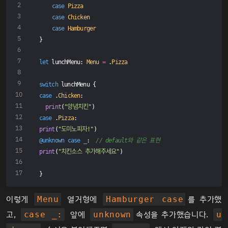
case
Pizza
case
Chicken
case
Hamburger
}
let
 lunchMenu: 
Menu
=
 .
Pizza
switch
 lunchMenu {
case
 .
Chicken
:
print
(
"양념치킨"
)
case
 .
Pizza
:
print
(
"도미노피자!"
)
@unknown
case
_
:  
// default와 같은 표현
print
(
"치킨소스 추가해주세요"
)
}
이렇게
열거형에
를 추가했
Menu
Hamburger case
고,
앞에
속성을 추가했습니다.
case _:
unknown
u