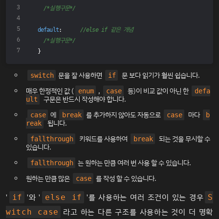
/*실행구문*/
default
:      
//else if 같은 개념
/*실행구문*/
}
문을 잘 사용하면
문 보다 읽기가 훨씬 쉽습니다.
switch
if
매우 한정적인 값 (
,
등)이 비교 값이 아닌 한
enum
case
defa
구문은 반드시 작성해야 합니다.
ult
에
를 추가하지 않아도 자동으로
마다
case
break
case
b
됩니다.
reak
키워드를 사용하여
되는 것을 무시할 수
fallthrough
break
있습니다.
는 원하는 만큼 여러 번 사용 할 수 있습니다.
fallthrough
원하는 만큼 많은
를 작성 할 수 있습니다.
case
'
'와 '
'를 사용하는 여러 조건이 있는 경우
if
else if
S
라고 하는 다른 구조를 사용하는 것이 더 명확
witch case