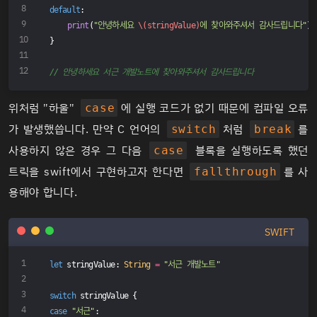
default
:
print
(
"안녕하세요 
\(stringValue)
에 찾아와주셔서 감사드립니다"
)
}
// 안녕하세요 서근 개발노트에 찾아와주셔서 감사드립니다
위처럼 "하울"
에 실행 코드가 없기 때문에 컴파일 오류
case
가 발생했씁니다. 만약 C 언어의
처럼
를
switch
break
사용하지 않은 경우 그 다음
블록을 실행하도록 했던
case
트릭을 swift에서 구현하고자 한다면
를 사
fallthrough
용해야 합니다.
SWIFT
let
 stringValue: 
String
=
"서근 개발노트"
switch
 stringValue {
case
"서근"
: