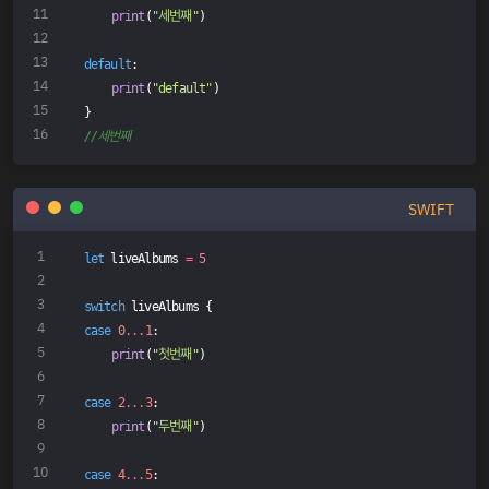
print
(
"세번째"
)
default
:
print
(
"default"
)
}
//세번째
SWIFT
let
 liveAlbums 
=
5
switch
 liveAlbums {
case
0
...
1
:
print
(
"첫번째"
)
case
2
...
3
:
print
(
"두번째"
)
case
4
...
5
: