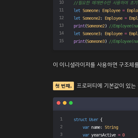
//필요한 매개변수만 사용하여 초기
let
Someone
: 
Employee
=
Emplo
let
Someone2
: 
Employee
=
Empl
print
(
Someone2
) 
//Employee(na
let
Someone3
: 
Employee
=
Empl
print
(
Someone3
) 
//Employee(n
이 이니셜라이저를 사용하면 구조체를 쉽
프로퍼티에 기본값이 있는 
첫 번째,
struct
User
{
var
 name: 
String
var
 yearsActive 
=
0