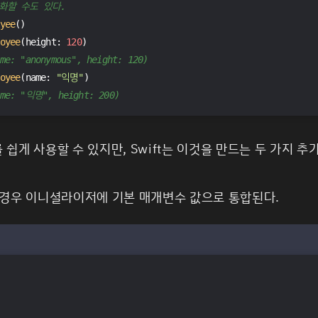
화할 수도 있다.
yee
()
oyee
(height: 
120
)
me: "anonymous", height: 120)
oyee
(name: 
"익명"
)
ame: "익명", height: 200)
게 사용할 수 있지만, Swift는 이것을 만드는 두 가지 추
경우 이니셜라이저에 기본 매개변수 값으로 통합된다.