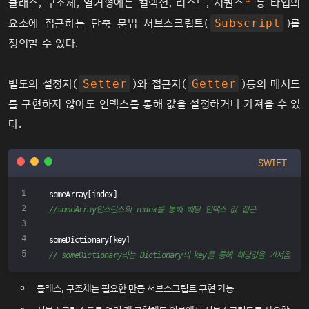
클래스, 구조체, 열거형에는
컬렉션
, 리스트, 시퀀스
등 타입의
요소에 접근하는 단축 문법 서브스크립트(
)를
Subscript
정의할 수 있다.
별도의 설정자(
)와 접근자(
)등의 메서드
Setter
Getter
를 구현하지 않아도 인덱스를 통해 값을 설정하거나 가져올 수 있
다.
SWIFT
someArray[index] 
//someArray인스턴스의 index를 통해 해당 인덱스 값 접근
someDictionary[key] 
// someDictionary라는 Dictionary의 key를 통해 해당값을 가져옴
클래스, 구조체는 필요한 만큼 서브스크립트 구현 가능