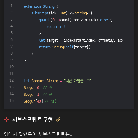
extension
String
{
subscript
(idx: 
Int
) -> 
String
? {
guard
 (
0
..<
count).contains(idx) 
else
 {
return
nil
        }
let
 target 
=
 index(startIndex, offsetBy: idx)
return
String
(
self
[target])
    }
}
let
Seogun
: 
String
=
"서근 개발블로그"
Seogun
[
0
] 
// 서
Seogun
[
1
] 
// 근
Seogun
[
40
] 
// nil
서브스크립트 구현

위에서 말했듯이 서브스크립트는..