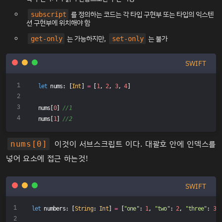
를 정의하는 코드는 각 타입 구현부 또는 타입의 익스텐
subscript
션 구현부에 위치해야 함
는 가능하지만,
는 불가
get-only
set-only
SWIFT
let
 nums: [
Int
] 
=
 [
1
, 
2
, 
3
, 
4
]
nums[
0
] 
//1
nums[
1
] 
//2
이것이 서브스크립트 이다. 대괄호 안에 인덱스를
nums[0]
넣어 요소에 접근 하는것!
SWIFT
let
 numbers: [
String
: 
Int
] 
=
 [
"one"
: 
1
, 
"two"
: 
2
, 
"three"
: 
3
]