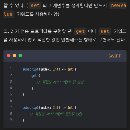
할 수 있다. (
의 매개변수를 생략한다면 반드시
set
newVa
키워드를 사용해야 함)
lue
또, 읽기 전용 프로퍼티를 구현할 땐
이나
키워드
get
set
를 사용하지 않고 적절한 값만 반환해주는 형태로 구현해도 된다.
SWIFT
subscript
(index: 
Int
) -> 
Int
 {
get
 {
// 적절한 서브스크립트 값 반환
     }
}
subscript
(index: 
Int
) -> 
Int
 {
// 적절한 서브스크립트 결괏값 반환
}