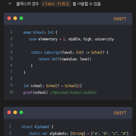
클래스의 경우
를 사용할 수 있음
class 키워드
SWIFT
enum
School
: 
Int
{
case
 elementary 
=
1
, middle, high, university
static
subscript
(level: 
Int
) -> 
School
? {
return
Self
(rawValue: level)
    }
}
let
 school: 
School
? 
=
School
[
2
]
print
(school) 
//Optional(School.middle)
SWIFT
struct
Alphabet
{
static
var
 alphabets: [
String
] 
=
 [
"a"
, 
"b"
, 
"c"
, 
"d"
]