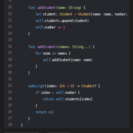
func
addStudent
(name: String)
 {
let
 student: 
Student
=
Student
(name: name, number: 
se
self
.students.append(student)
self
.number 
+=
1
    }
func
addStudents
(names: String...)
 {
for
 name 
in
 names {
self
.addStudent(name: name)
        }
    }
subscript
(index: 
Int
=
0
) -> 
Student
? {
if
 index 
<
self
.number {
return
self
.students[index]
        }
return
nil
    }
}