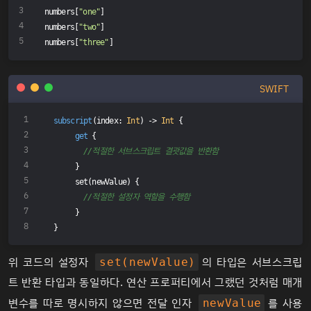
numbers[
"one"
] 
numbers[
"two"
]
numbers[
"three"
]
SWIFT
subscript
(index: 
Int
) -> 
Int
 {
get
 {
//적절한 서브스크립트 결괏값을 반환함
     }
     set(newValue) {
//적절한 설정자 역할을 수행함
     }
}
위 코드의 설정자
의 타입은 서브스크립
set(newValue)
트 반환 타입과 동일하다. 연산 프로퍼티에서 그랬던 것처럼 매개
변수를 따로 명시하지 않으면 전달 인자
를 사용
newValue