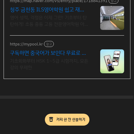
https://map.naver.com/v5/entry/place/1718841391
광고
청주 금천동 ILS영어학원 쉽고 재미
있게 배우는 영어
영어 성적, 걱정은 이제 그만! 기초부터 탄
탄하게! 초등 중등 고등 전문영어학원 아
이들의 창의성을 발휘하고 영어로 자유롭
게 표현할 수 있는 기회를 제공합니다.
https://mypool.kr
광고
구독하면 중국어가 보인다 무료로 시
작하기
기초회화부터 HSK 1~5급 시험까지, 모든
강의 무제한
커피 한 잔 선물하기