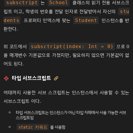
는
클래스의 읽기 전용 서브스크
subsctript
School
let
 highSchool: 
School
=
School
()
립트 이고, 학생의 번호를 전달 인자로 전달받아서 자신의
stu
highSchool.addStudents(names: 
"서근"
, 
"철수"
, 
"민지"
, 
"훈이"
, 
"
프로퍼티 인덱스에 맞는
인스턴스를 반
dents
Student
let
 aStudent: 
Student
? 
=
 highSchool[
1
]
환한다.
print
(
"
\(aStudent
?
.number)
\(aStudent
?
.name)
"
) 
//Optional(1)
Optional
(
"철수"
)
print
(highSchool[]
?
.name)
위 코드에서
으로 0
subsctript(index: Int = 0)
을 매개변수 기본값으로 가졌지만, 필요하지 않으면 기본값이 없
어도 된다.
타입 서브스크립트

여태까지 사용한 서브 스크립트는 인스턴스에서 사용할 수 있는
서브스크립트 이다.
타입 서브스크립트는 인스턴스가 아닌 타입 자체에서 사용 가능한 서브
스크립트임
를 사용함
static 키워드