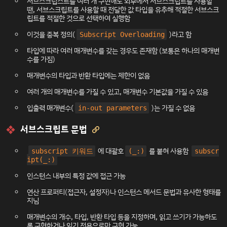
서브스크립스트를 여러 개 구현해도 외부에서 서브스크립트를 사용할
땐, 서브스크립트를 사용할 때 전달한 값 타입을 유추해 적절한 서브스크
립트를 적절한 것으로 선택하여 실행함
이것을 중복 정의(
)라고 함
Subscript Overloading
타입에 따라 여러 매개변수를 갖는 경우도 존재함 (보통은 하나의 매개변
수를 가짐)
매개변수의 타입과 반환 타입에는 제한이 없음
여러 개의 매개변수를 가질 수 있고, 매개변수 기본값을 가질 수 있음
입출력 매개변수(
)는 가질 수 없음
in-out parameters
서브스크립트 문법

에 대괄호
를 붙혀 사용함
subscript 키워드
(_:)
subscr
ipt(_:)
인스턴스 내부의 특정 값에 접근 가능
연산 프로퍼티
(접근자, 설정자)나
인스턴스 메서드
문법과 유사한 형태를
지님
매개변수의 개수, 타입, 반환 타입 등을 지정하며, 읽고 쓰기가 가능하도
록 구현하거나 읽기 전용으로만 구현 가능