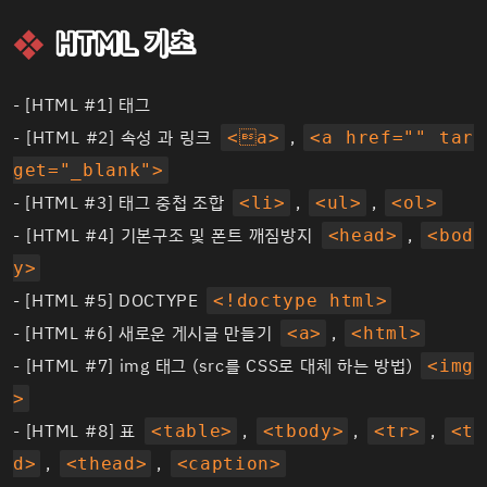
HTML 기초
-
[HTML #1] 태그
-
[HTML #2] 속성 과 링크
,
<a>
<a href="" tar
get="_blank">
-
[HTML #3] 태그 중첩 조합
,
,
<li>
<ul>
<ol>
-
[HTML #4] 기본구조 및 폰트 깨짐방지
,
<head>
<bod
y>
-
[HTML #5] DOCTYPE
<!doctype html>
-
[HTML #6] 새로운 게시글 만들기
,
<a>
<html>
-
[HTML #7] img 태그 (src를 CSS로 대체 하는 방법)
<img
>
-
[HTML #8] 표
,
,
,
<table>
<tbody>
<tr>
<t
,
,
d>
<thead>
<caption>